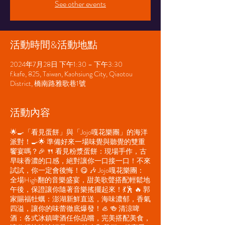
See other events
活動時間&活動地點
2024年7月28日 下午1:30 – 下午3:30
f.kafe, 825, Taiwan, Kaohsiung City, Qiaotou
District, 橋南路雅歌巷1號
活動內容
🌟🍳「看見蛋餅」與「Jojo嘎花樂團」的海洋
派對！🍳🌟 準備好來一場味覺與聽覺的雙重
饗宴嗎？🎉 🍴 看見粉漿蛋餅：現場手作，古
早味香濃的口感，絕對讓你一口接一口！不來
試試，你一定會後悔！😋 🎶 Jojo嘎花樂團：
全場High翻的音樂盛宴，甜美歌聲搭配輕鬆地
午後，保證讓你隨著音樂搖擺起來！💃🕺 🔥 郭
家賜福牡蠣：澎湖新鮮直送，海味濃郁，香氣
四溢，讓你的味蕾徹底爆發！🦪 🍻 清涼啤
酒：各式冰鎮啤酒任你品嚐，完美搭配美食，