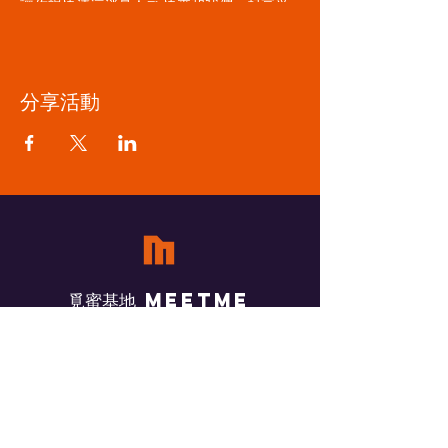
讓你暢快清涼消暑！🍺 快來和我們一起享受
這場美食與音樂的派對吧！這個7/28，我們不
見不散！🎊
分享活動
​覓蜜基地 Meetme
ADDRESS
825 高雄市橋頭區橋南路雅歌巷1號