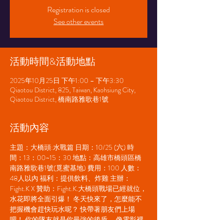
Registration is closed
See other events
活動時間&活動地點
2025年10月25日 下午1:00 – 下午3:30
Qiaotou District, 825, Taiwan, Kaohsiung City,
Qiaotou District, 橋南路雅歌巷1號
活動內容
主題：大橋頭:水戰篇 日期：10/25 (六) 時
間：13：00~15：30 地點：高雄市橋頭區橋
南路雅歌巷1號(覓蜜基地) 費用：100 人數：
48人以內 福利：提供飲料、炸雞 主辦：
Fight.K X 贊助：Fight.K.大橋頭戰場已經就位，
水花即將全面引爆！ 冬天快來了，怎麼能不
把握機會趕快玩水呢？ 快帶著朋友們上場
吧！ 你的隊友就是你最強的後盾， 像電影裡