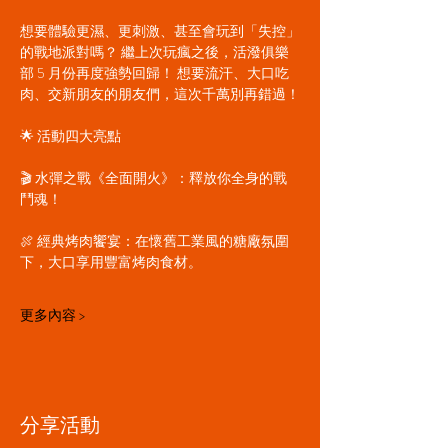
想要體驗更濕、更刺激、甚至會玩到「失控」
的戰地派對嗎？ 繼上次玩瘋之後，活潑俱樂
部 5 月份再度強勢回歸！ 想要流汗、大口吃
肉、交新朋友的朋友們，這次千萬別再錯過！
🌟 活動四大亮點
🎬 水彈之戰《全面開火》：釋放你全身的戰
鬥魂！
🍖 經典烤肉饗宴：在懷舊工業風的糖廠氛圍
下，大口享用豐富烤肉食材。
更多內容 >
分享活動