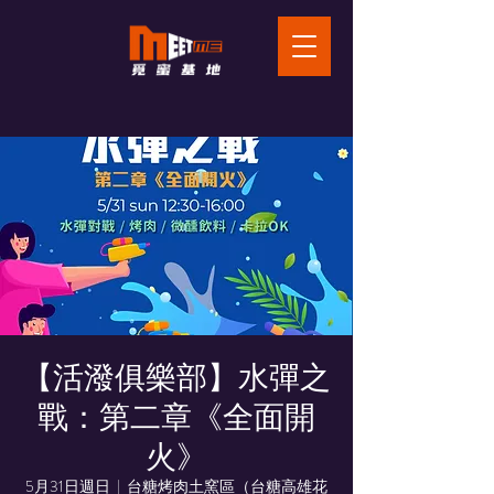
【活潑俱樂部】水彈之
戰：第二章《全面開
火》
5月31日週日
  |  
台糖烤肉土窯區（台糖高雄花