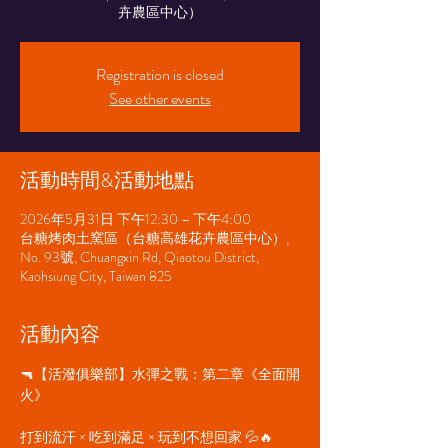
卉農區中心）
Registration is closed
See other events
活動時間&活動地點
2026年5月31日 下午12:30 – 下午4:00
台糖烤肉土窯區（台糖高雄花卉農區中心）,
No. 93號, Chuangxin Rd, Qiaotou District,
Kaohsiung City, Taiwan 825
活動內容
🔫【活潑俱樂部】水彈之戰：第二章《全面開
火》
打到流汗 × 吃到滿足 × 玩到不想回家 💦🔥