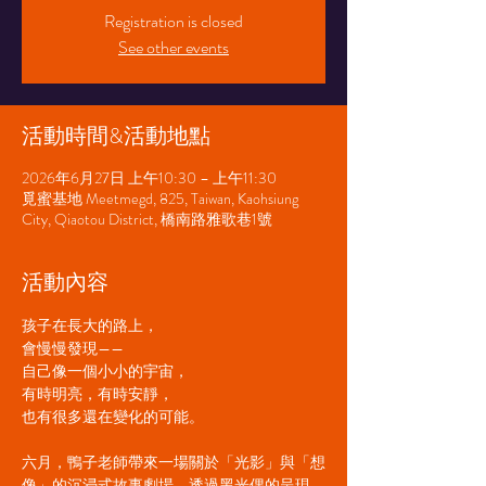
Registration is closed
See other events
活動時間&活動地點
2026年6月27日 上午10:30 – 上午11:30
覓蜜基地 Meetmegd, 825, Taiwan, Kaohsiung
City, Qiaotou District, 橋南路雅歌巷1號
活動內容
孩子在長大的路上，
會慢慢發現——
自己像一個小小的宇宙，
有時明亮，有時安靜，
也有很多還在變化的可能。
六月，鴨子老師帶來一場關於「光影」與「想
像」的沉浸式故事劇場，透過黑光偶的呈現，