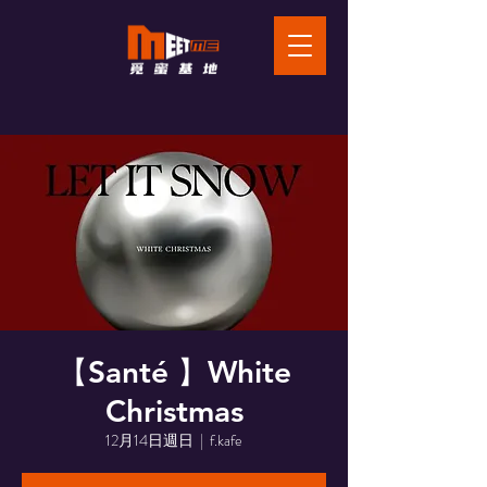
【Santé 】White
Christmas
12月14日週日
  |  
f.kafe