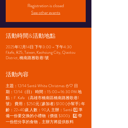
Registration is closed
See other events
活動時間&活動地點
2025年12月14日 下午3:00 – 下午4:30
f.kafe, 825, Taiwan, Kaohsiung City, Qiaotou
District, 橋南路雅歌巷1號
活動內容
主題：12/14 Santé White Christmas ⛄️🤍 日
期：12/14（日） 時間：15:00—16:30 PM 地
點：F. Kafe （高雄市橋南區橋南路雅歌巷1
號） 費用：$250元 (參加者) $100 (小幫手) 年
齡：22-40歲 人數：90人 主辦：Santé 1️⃣ 準
備一份要交換的小禮物（價值 $300） 2️⃣ 帶
一份想分享的食物，主辦方將提供飲料