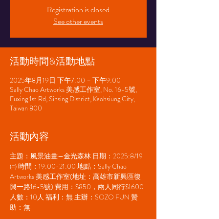
Registration is closed
See other events
活動時間&活動地點
2025年8月19日 下午7:00 – 下午9:00
Sally Chao Artworks 美感工作室, No. 16-5號,
Fuxing 1st Rd, Sinsing District, Kaohsiung City,
Taiwan 800
活動內容
主題：風景油畫—金光森林 日期：2025:8/19
㈡ 時間：19:00-21:00 地點：Sally Chao 
Artworks 美感工作室(地址：高雄市新興區復
興一路16-5號) 費用：$850，兩人同行$1600 
人數：10人 福利：無 主辦：SOZO FUN 贊
助：無