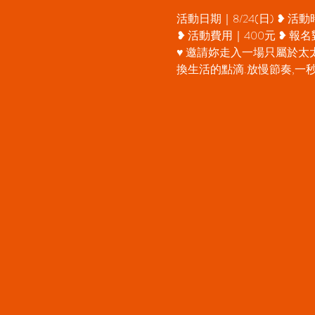
活動日期｜8/24(日) ❥ 活動
❥ 活動費用｜400元 ❥ 報
♥ 邀請妳走入一場只屬於太
換生活的點滴.放慢節奏,一