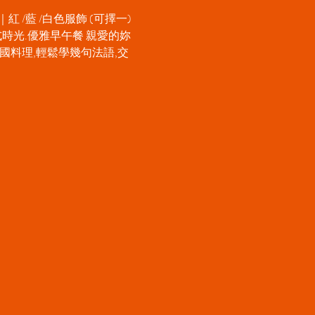
紅 /藍 /白色服飾 (可擇一) 
法式時光.優雅早午餐 親愛的妳
國料理,輕鬆學幾句法語,交