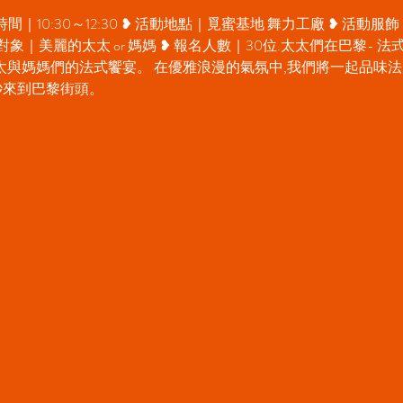
時間｜10:30～12:30 ❥ 活動地點｜覓蜜基地 舞力工廠 ❥ 活動服飾｜
名對象｜美麗的太太 or 媽媽 ❥ 報名人數｜30位.太太們在巴黎- 
太與媽媽們的法式饗宴。 在優雅浪漫的氣氛中,我們將一起品味法
秒來到巴黎街頭。