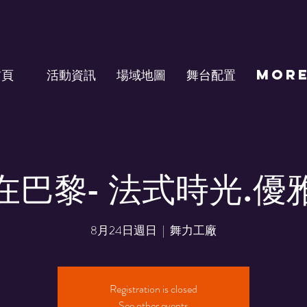
首頁
活動資訊
場域地圖
舞台配置
Mor
在巴黎- 法式時光.優
8月24日週日
  |  
舞力工廠
Registration is closed
See other events