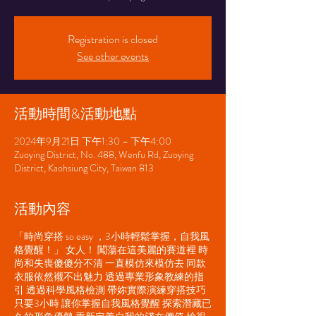
Registration is closed
See other events
活動時間&活動地點
2024年9月21日 下午1:30 – 下午4:00
Zuoying District, No. 488, Wenfu Rd, Zuoying
District, Kaohsiung City, Taiwan 813
活動內容
「時尚穿搭 so easy ，3小時輕鬆掌握，自我風
格覺醒！」 女人！ 闖蕩在這美麗的賽道裡 時
尚和失喪傻傻分不清 一直模仿來模仿去 同款
衣服依然襯不出魅力 透過專業形象教練的指
引 透過科學風格檢測 帶妳實際演練穿搭技巧
只要3小時 讓你掌握自我風格覺醒 探索潛藏已