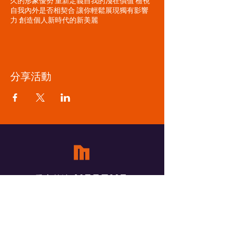
久的形象優勢 重新定義自我的淺在價值 檢視
自我內外是否相契合 讓你輕鬆展現獨有影響
力 創造個人新時代的新美麗
分享活動
​覓蜜基地 Meetme
ADDRESS